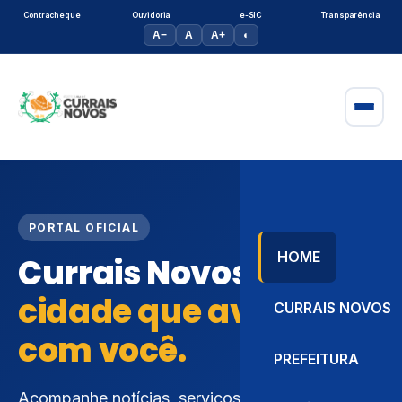
Contracheque
Ouvidoria
e-SIC
Transparência
A−
A
A+
◐
PORTAL OFICIAL
HOME
Currais Novos
cidade que avança
CURRAIS NOVOS
com você.
PREFEITURA
Acompanhe notícias, serviços e ações da gestão