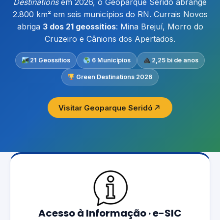
Destinations
em 2026, o Geoparque Seridó abrange
2.800 km² em seis municípios do RN. Currais Novos
abriga
3 dos 21 geossítios
: Mina Brejuí, Morro do
Cruzeiro e Cânions dos Apertados.
21 Geossítios
6 Municípios
2,25 bi de anos
Green Destinations 2026
Visitar Geoparque Seridó
Acesso à Informação · e-SIC