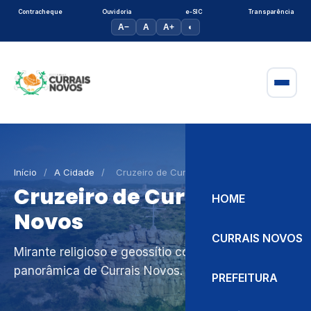
Contracheque
Ouvidoria
e-SIC
Transparência
A−
A
A+
◐
Início
/
A Cidade
/
Cruzeiro de Currais Novos
Cruzeiro de Currais
HOME
Novos
CURRAIS NOVOS
Mirante religioso e geossítio com vista
panorâmica de Currais Novos.
PREFEITURA