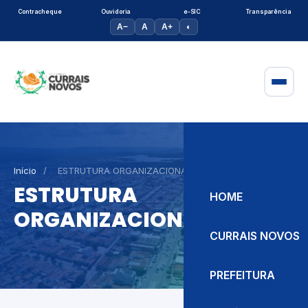
Contracheque
Ouvidoria
e-SIC
Transparência
A−
A
A+
◐
Início
/
ESTRUTURA ORGANIZACIONAL
ESTRUTURA
HOME
ORGANIZACIONAL
CURRAIS NOVOS
PREFEITURA