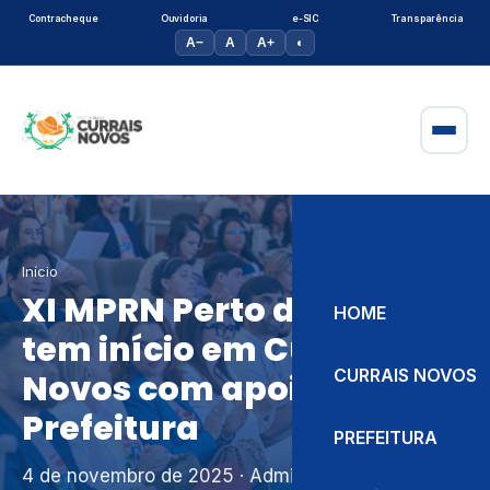
Contracheque
Ouvidoria
e-SIC
Transparência
A−
A
A+
◐
Início
XI MPRN Perto de Você
HOME
tem início em Currais
CURRAIS NOVOS
Novos com apoio da
Prefeitura
PREFEITURA
4 de novembro de 2025
· Admin