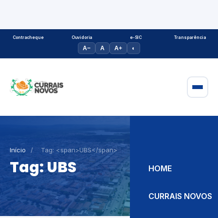
Contracheque
Ouvidoria
e-SIC
Transparência
A−
A
A+
◐
Início
/
Tag: <span>UBS</span>
Tag:
UBS
HOME
CURRAIS NOVOS