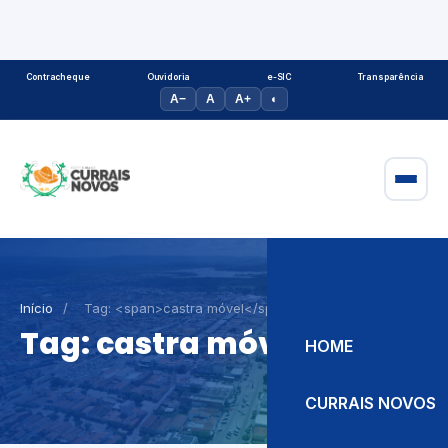
Contracheque
Ouvidoria
e-SIC
Transparência
A−
A
A+
◐
Início
/
Tag: <span>castra móvel</span>
Tag:
castra móvel
HOME
CURRAIS NOVOS