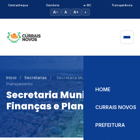
Contracheque
Ouvidoria
e-SIC
Transparência
A−
A
A+
◐
Início
/
Secretarias
/
Secretaria Municipal de Finanças e
Planejamento
HOME
Secretaria Municipal de
Finanças e Planejamento
CURRAIS NOVOS
PREFEITURA