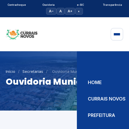
Contracheque
Ouvidoria
e-SIC
Transparência
A−
A
A+
◐
Início
/
Secretarias
/
Ouvidoria Municipal
Ouvidoria Municipal
HOME
CURRAIS NOVOS
PREFEITURA