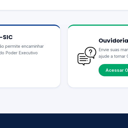
e-SIC
Ouvidoria
ão permite encaminhar
Envie suas man
do Poder Executivo
ajude a tornar 
Acessar O