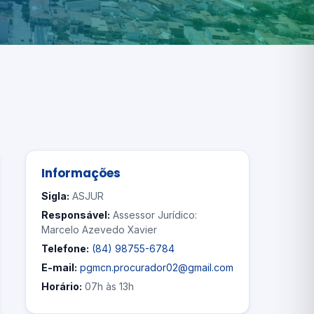
Informações
Sigla:
ASJUR
Responsável:
Assessor Jurídico:
Marcelo Azevedo Xavier
Telefone:
(84) 98755-6784
E-mail:
pgmcn.procurador02@gmail.com
Horário:
07h às 13h