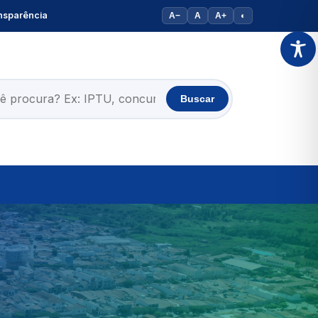
nsparência
A−
A
A+
◐
Buscar