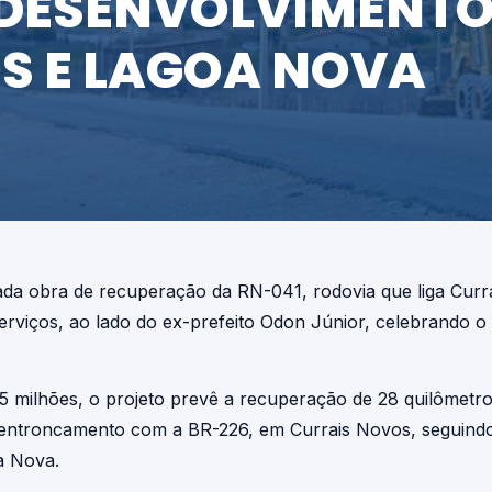
 DESENVOLVIMENTO
S E LAGOA NOVA
rdada obra de recuperação da RN-041, rodovia que liga Cur
viços, ao lado do ex-prefeito Odon Júnior, celebrando o 
ilhões, o projeto prevê a recuperação de 28 quilômetros 
o entroncamento com a BR-226, em Currais Novos, seguind
a Nova.