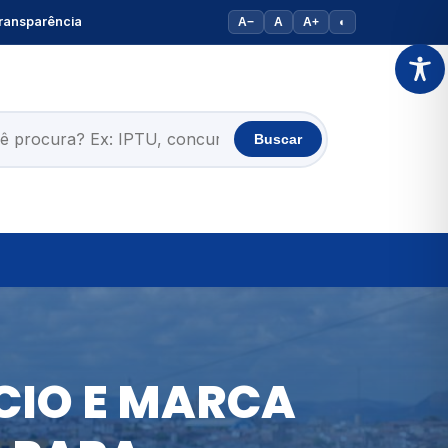
ransparência
A−
A
A+
◐
Buscar
CIO E MARCA