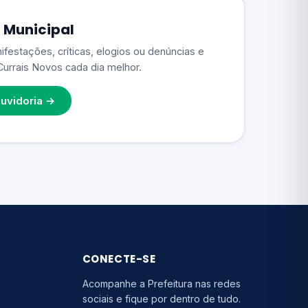
 Municipal
ifestações, críticas, elogios ou denúncias e
Currais Novos cada dia melhor.
uvidoria →
CONECTE-SE
Acompanhe a Prefeitura nas redes
sociais e fique por dentro de tudo.