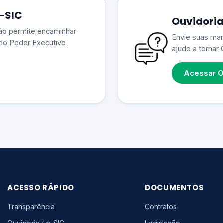
e-SIC
Ouvidoria
ão permite encaminhar
Envie suas man
do Poder Executivo
ajude a tornar 
Acessar O
ACESSO RÁPIDO
DOCUMENTOS
Transparência
Contratos
Ouvidoria / e-SIC
Legislação