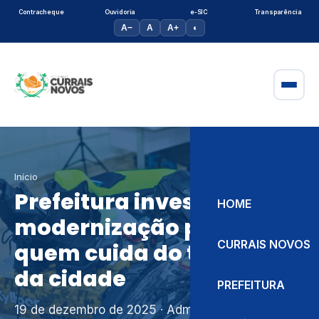
Contracheque
Ouvidoria
e-SIC
Transparência
A−
A
A+
◐
Início
Prefeitura investe em
HOME
modernização para
CURRAIS NOVOS
quem cuida do trânsito
da cidade
PREFEITURA
19 de dezembro de 2025
· Admin