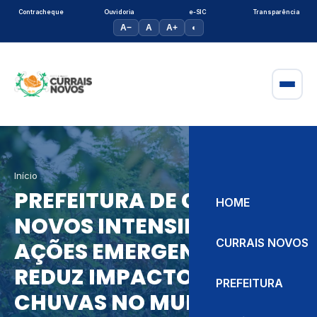
Contracheque
Ouvidoria
e-SIC
Transparência
A−
A
A+
◐
Início
PREFEITURA DE CURRAIS
HOME
NOVOS INTENSIFICA
CURRAIS NOVOS
AÇÕES EMERGENCIAIS E
REDUZ IMPACTOS DAS
PREFEITURA
CHUVAS NO MUNICÍPIO