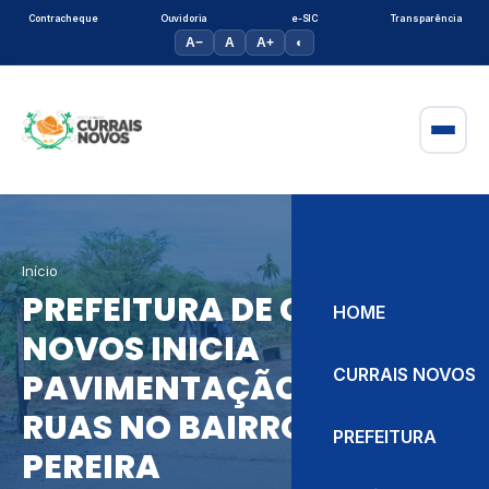
Contracheque
Ouvidoria
e-SIC
Transparência
A−
A
A+
◐
Início
PREFEITURA DE CURRAIS
HOME
NOVOS INICIA
CURRAIS NOVOS
PAVIMENTAÇÃO DE TRÊS
RUAS NO BAIRRO RADIR
PREFEITURA
PEREIRA