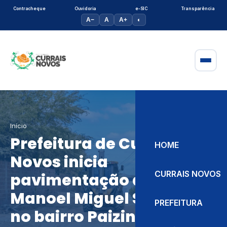
Contracheque
Ouvidoria
e-SIC
Transparência
A−
A
A+
◐
Início
Prefeitura de Currais
HOME
Novos inicia
CURRAIS NOVOS
pavimentação da Rua
Manoel Miguel Sobrinho,
PREFEITURA
no bairro Paizinho Maria