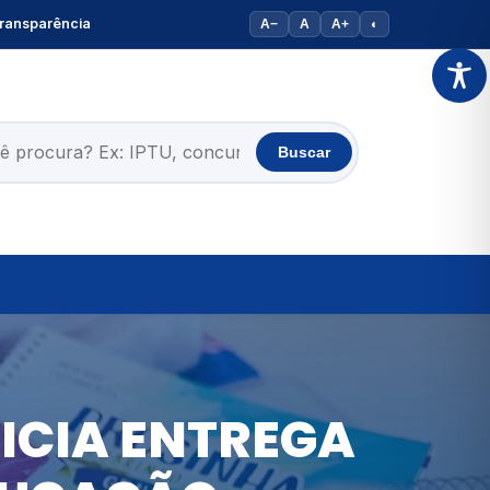
ransparência
A−
A
A+
◐
Buscar
NICIA ENTREGA