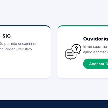
e-SIC
Ouvidoria
ão permite encaminhar
Envie suas man
do Poder Executivo
ajude a tornar 
Acessar O