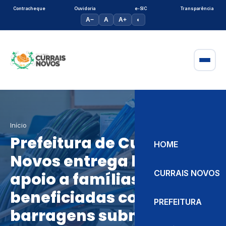
Contracheque
Ouvidoria
e-SIC
Transparência
A−
A
A+
◐
Início
Prefeitura de Currais
HOME
Novos entrega kits de
CURRAIS NOVOS
apoio a famílias
beneficiadas com
PREFEITURA
barragens submersas