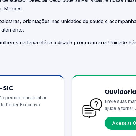
a de acesso. Detectar cedo pode salvar vidas, e nossa miss
na Moraes.
palestras, orientações nas unidades de saúde e acompanh
ratamento.
ulheres na faixa etária indicada procurem sua Unidade B
e-SIC
Ouvidoria
ão permite encaminhar
Envie suas man
do Poder Executivo
ajude a tornar 
Acessar O