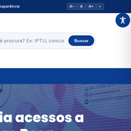
nsparência
A−
A
A+
◐
Buscar
ia acessos a