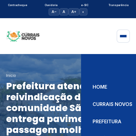
Contracheque
Ouvidoria
e-SIC
Transparência
A−
A
A+
◐
Início
Prefeitura atende
HOME
reivindicação da
CURRAIS NOVOS
comunidade São Luiz e
entrega pavimentação e
PREFEITURA
passagem molhada