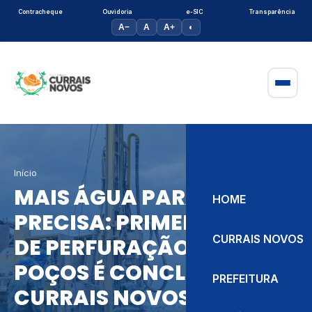
Contracheque
Ouvidoria
e-SIC
Transparência
A−
A
A+
◐
Início
MAIS ÁGUA PARA QUEM
HOME
PRECISA: PRIMEIRA ETAPA
CURRAIS NOVOS
DE PERFURAÇÃO DE
POÇOS É CONCLUÍDA EM
PREFEITURA
CURRAIS NOVOS