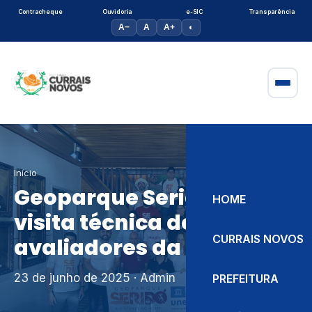
Contracheque
Ouvidoria
e-SIC
Transparência
A−
A
A+
◐
Início
Geoparque Seridó recebe
HOME
visita técnica de
CURRAIS NOVOS
avaliadores da UNESCO
23 de junho de 2025
· Admin
PREFEITURA