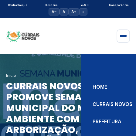
Contracheque
Ouvidoria
e-SIC
Transparência
A−
A
A+
◐
Início
CURRAIS NOVOS
HOME
PROMOVE SEMANA
CURRAIS NOVOS
MUNICIPAL DO MEIO
AMBIENTE COM AÇÕES DE
PREFEITURA
ARBORIZAÇÃO,