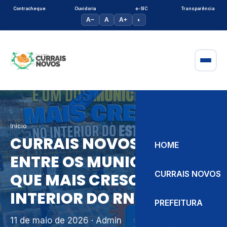
Contracheque
Ouvidoria
e-SIC
Transparência
A−
A
A+
◐
Início
CURRAIS NOVOS ESTÁ
HOME
ENTRE OS MUNICÍPIOS
CURRAIS NOVOS
QUE MAIS CRESCEM NO
INTERIOR DO RN
PREFEITURA
11 de maio de 2026
· Admin