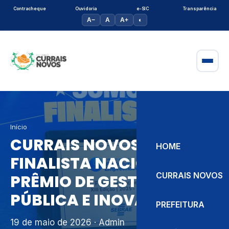
Contracheque
Ouvidoria
e-SIC
Transparência
A−
A
A+
◐
Início
CURRAIS NOVOS É
HOME
FINALISTA NACIONAL EM
CURRAIS NOVOS
PRÊMIO DE GESTÃO
PÚBLICA E INOVAÇÃO
PREFEITURA
19 de maio de 2026
· Admin