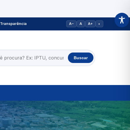
Transparência
A−
A
A+
◐
Buscar