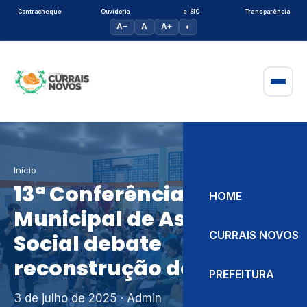
Contracheque
Ouvidoria
e-SIC
Transparência
A−
A
A+
◐
Início
13ª Conferência
HOME
Municipal de Assistência
CURRAIS NOVOS
Social debate
reconstrução do SUAS
PREFEITURA
3 de julho de 2025
· Admin